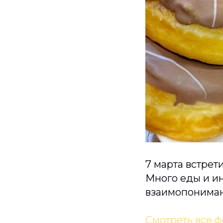
7 марта встрети
Много еды и и
взаимопониман
Смотреть все ф