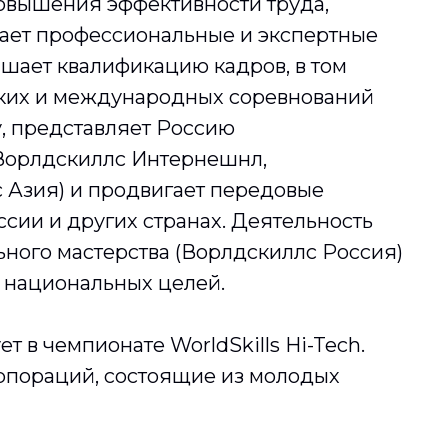
овышения эффективности труда,
вает профессиональные и экспертные
шает квалификацию кадров, в том
ских и международных соревнований
, представляет Россию
Ворлдскиллс Интернешнл,
 Азия) и продвигает передовые
ссии и других странах. Деятельность
ьного мастерства (Ворлдскиллс Россия)
 национальных целей.
ет в чемпионате WorldSkills Hi-Tech.
рпораций, состоящие из молодых