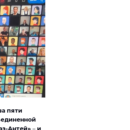
ва пяти
ъединенной
аз-Антей»
–
и