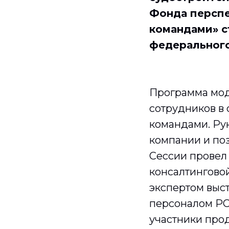
Фонда перспе
командами» с
федерального
Программа мод
сотрудников в
командами. Рук
компании и по
Сессии провел
консалтинговой
экспертом выс
персоналом РСК
участники про