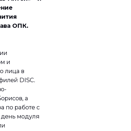
ение
вития
тава ОПК.
ции
ом и
о лица в
филей DISC.
о-
орисов, а
а по работе с
й день модуля
ли