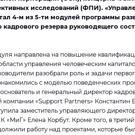
ктивных исследований (ФПИ). «Управл
тал 4-м из 5-ти модулей программы раз
 кадрового резерва руководящего сос
уля направлена на повышение квалифика
 области управления человеческим капитал
оводители разобрали роль и задачи первог
знакомились с моделью поведенческих про
 основатель и генеральный директор кадров
 компании «Support Partners» Константин Б
тупила заместитель управляющего директор
 «МиГ» Елена Корбут. Кроме того, в трети
должили работу над проектами, которые бы