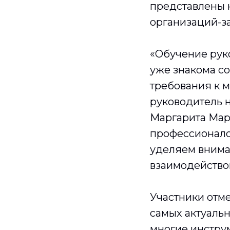
представлены 
организаций-за
«Обучение руко
уже знакома со
требования к м
руководитель 
Маргарита Мар
профессионало
уделяем внима
взаимодейство
Участники отм
самых актуаль
многие инструм