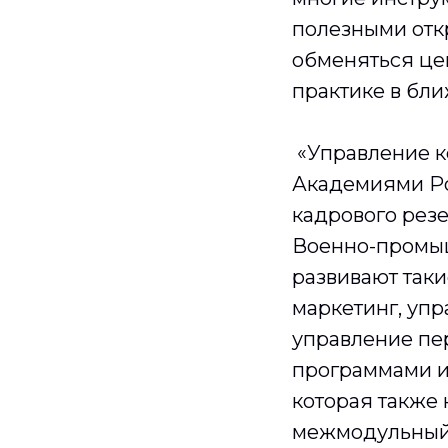
полезными откр
обменяться це
практике в бл
«Управление к
Академиями Ро
кадрового рез
Военно-промыш
развивают таки
маркетинг, уп
управление пер
программами и
которая также 
межмодульный