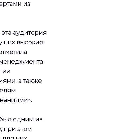
ертами из
 эта аудитория
у них высокие
отметила
 менеджмента
сии
ями, а также
телям
знаниями».
 был одним из
, при этом
и для них