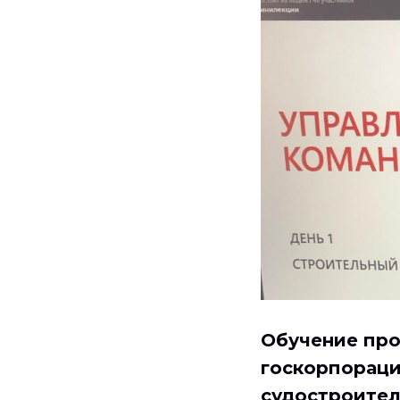
Обучение про
госкорпорац
судостроител