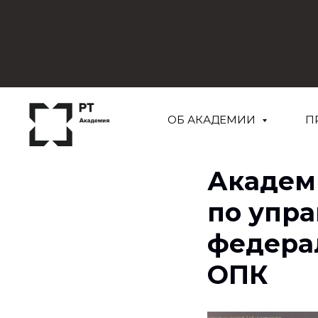
ОБ АКАДЕМИИ
П
Академ
по упр
федера
ОПК