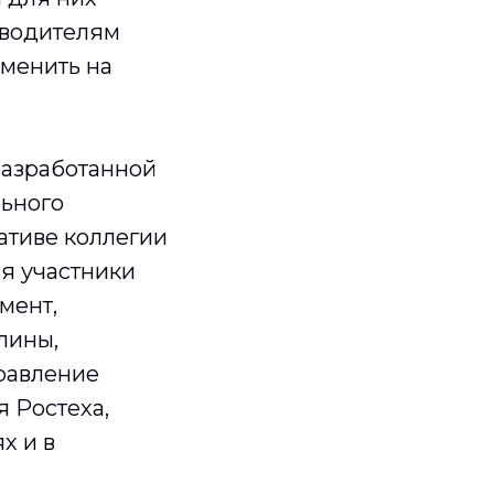
оводителям
менить на
разработанной
льного
ативе коллегии
я участники
мент,
лины,
правление
 Ростеха,
х и в