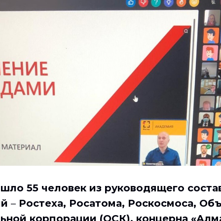
шло 55 человек из руководящего соста
ий
–
Ростеха, Росатома, Роскосмоса, Об
ьной корпорации (ОСК), концерна «Алм