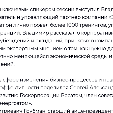
 ключевым спикером сессии выступил Вла
ователь и управляющий партнер компании «Э
ет он лично провел более 1000 тренингов, 
еренций. Владимир рассказал о корпоратив
 убеждений и ожиданий, принятых в компан
м экспертным мнением о том, как нужно де
оянно меняющейся экономической среды и к
ений.
в сфере изменения бизнес-процессов и п
эффективности поделился Сергей Александ
азвитию Госкорпорации Росатом, член совет
энергоатом».
триевич Грубман, старший вице-президент 