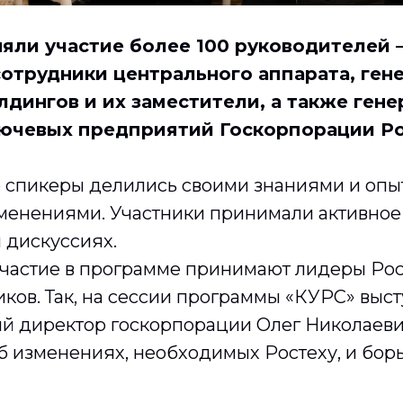
няли участие более 100 руководителей 
сотрудники центрального аппарата, ген
лдингов и их заместители, а также ген
ючевых предприятий Госкорпорации Ро
спикеры делились своими знаниями и опы
менениями. Участники принимали активное 
 дискуссиях.
частие в программе принимают лидеры Рост
иков. Так, на сессии программы «КУРС» выс
й директор госкорпорации Олег Николаеви
б изменениях, необходимых Ростеху, и бор