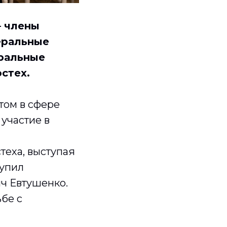
– члены
еральные
еральные
стех.
том в сфере
участие в
еха, выступая
тупил
ч Евтушенко.
ьбе с