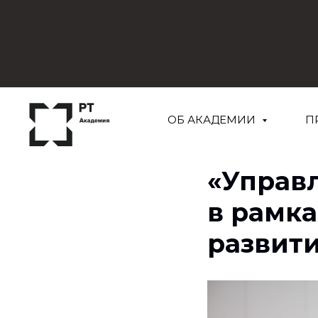
ОБ АКАДЕМИИ
П
«Управ
в рамк
развити