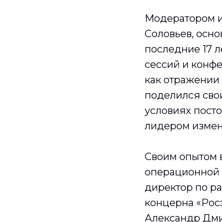
Модератором и
Соловьев, осн
последние 17 л
сессий и конф
как отражении
поделился свои
условиях пост
лидером измен
Своим опытом 
операционной 
директор по р
концерна «Рос
Александр Дми