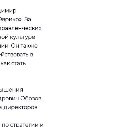
димир
врико». За
управленческих
ной культуре
ии. Он также
йствовать в
ак стать
овышения
рович Обозов,
а директоров
по стратегии и