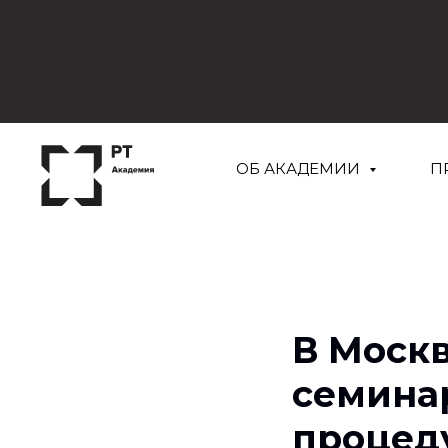
ОБ АКАДЕМИИ
П
В Моск
семина
процед