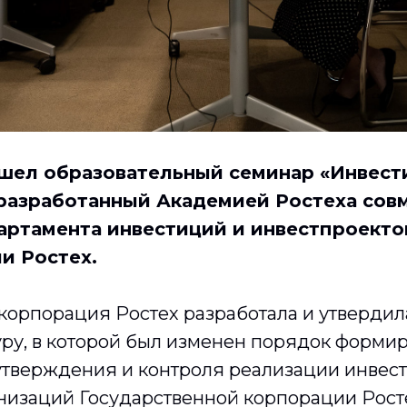
шел образовательный семинар «Инвес
разработанный Академией Ростеха сов
партамента инвестиций и инвестпроекто
и Ростех.
скорпорация Ростех разработала и утверди
ру, в которой был изменен порядок формир
 утверждения и контроля реализации инве
низаций Государственной корпорации Росте