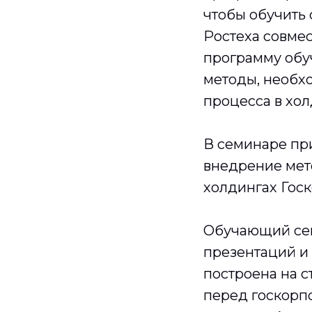
чтобы обучить
Ростеха совме
программу обу
методы, необх
процесса в хол
В семинаре пр
внедрение мет
холдингах Гос
Обучающий сем
презентаций и 
построена на с
перед госкорпо