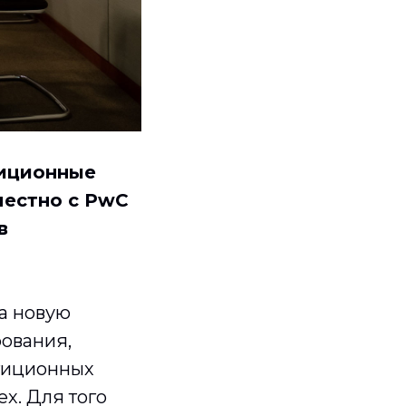
тиционные
местно с PwC
в
ла новую
ования,
стиционных
х. Для того