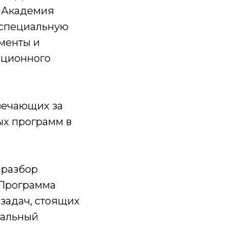
, Академия
 специальную
менты и
иционного
вечающих за
х программ в
 разбор
«Программа
 задач, стоящих
ральный