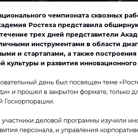
Национального чемпионата сквозных раб
кадемия Ростеха представила обширну
 течение трех дней представители Ака
личными инструментами в области диаг
ными и стартапами, а также построения
й культуры и развития инновационног
овательный день был посвящен теме «Росте
ди» и прошел в закрытом формате, только д
й Госкорпорации.
ь участники деловой программы изучили ин
вития персонала, и управления корпоратив