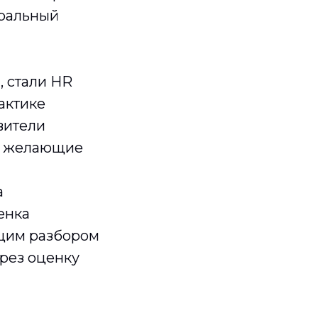
еральный
, стали HR
актике
вители
се желающие
а
енка
ющим разбором
ерез оценку