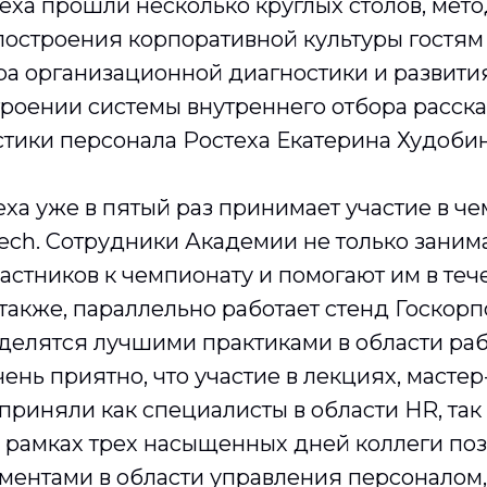
еха прошли несколько круглых столов, мет
построения корпоративной культуры гостям
ра организационной диагностики и развити
троении системы внутреннего отбора расск
тики персонала Ростеха Екатерина Худобин
ха уже в пятый раз принимает участие в ч
-tech. Сотрудники Академии не только зани
астников к чемпионату и помогают им в теч
также, параллельно работает стенд Госкорп
делятся лучшими практиками в области раб
ень приятно, что участие в лекциях, мастер-
приняли как специалисты в области HR, та
 рамках трех насыщенных дней коллеги по
ментами в области управления персоналом,