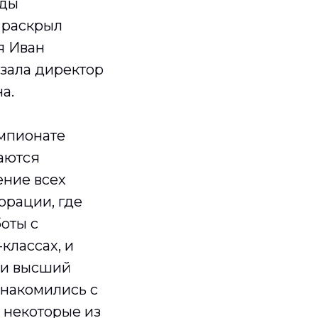
оды
 раскрыл
я Иван
азала директор
а.
емпионате
маются
ение всех
орации, где
оты с
классах, и
к и высший
знакомились с
 некоторые из