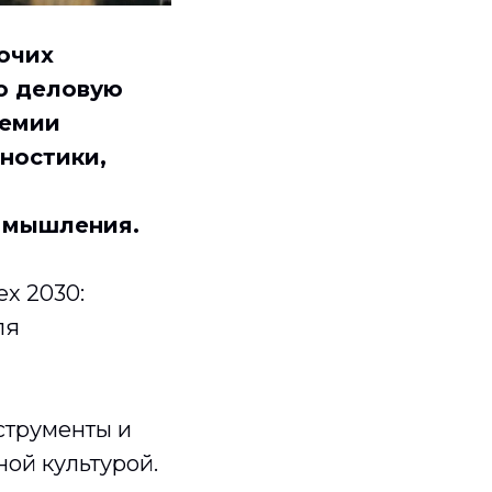
очих
ю деловую
демии
ностики,
о мышления.
х 2030:
ля
струменты и
ной культурой.