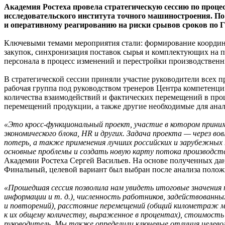
Академия Ростеха провела стратегическую сессию по проце
исследовательского института точного машиностроения. По
и оперативному реагированию на риски срывов сроков по Г
Ключевыми темами мероприятия стали: формирование координа
закупок, синхронизация поставок сырья и комплектующих на п
персонала в процесс изменений и перестройки производственн
В стратегической сессии приняли участие руководители всех 
рабочая группа под руководством тренеров Центра компетенци
количества взаимодействий и фактических перемещений в про
перемещений продукции, а также другие необходимые для ана
«Это кросс-функциональный проект, участие в котором приним
экономического блока, HR и других. Задача проекта — через в
потерь, а также применения лучших российских и зарубежных
основные проблемы и создать новую карту потока производств
Академии Ростеха Сергей Васильев. На основе полученных дан
Финальный, целевой вариант был выбран после анализа полож
«Прошедшая сессия позволила нам увидеть итоговые значения п
информации и т. д.), численность работников, задействованных
и повторений), расстояние перемещений (общий километраж м
к их общему количеству, выраженное в процентах), стоимость
руководитель. Мы также определили ключевые отличия целевог