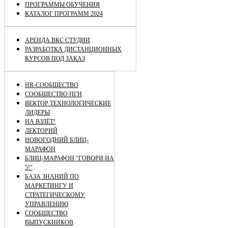
ПРОГРАММЫ ОБУЧЕНИЯ
КАТАЛОГ ПРОГРАММ 2024
АРЕНДА ВКС СТУДИИ
РАЗРАБОТКА ДИСТАНЦИОННЫХ
КУРСОВ ПОД ЗАКАЗ
HR-СООБЩЕСТВО
СООБЩЕСТВО ПГН
ВЕКТОР ТЕХНОЛОГИЧЕСКИЕ
ЛИДЕРЫ
НА ВЗЛЁТ!
ЛЕКТОРИЙ
НОВОГОДНИЙ БЛИЦ-
МАРАФОН
БЛИЦ-МАРАФОН "ГОВОРИ НА
5!"
БАЗА ЗНАНИЙ ПО
МАРКЕТИНГУ И
СТРАТЕГИЧЕСКОМУ
УПРАВЛЕНИЮ
СООБЩЕСТВО
ВЫПУСКНИКОВ