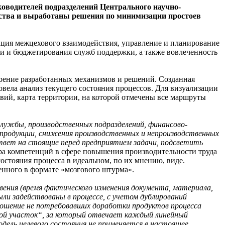
ководителей подразделений Центрального научно-
одства и выработаны решения по минимизации простоев
ция межцехового взаимодействия, управление и планирование
ки и бюджетирования служб поддержки, а также вовлеченность
дрение разработанных механизмов и решений. Созданная
вела анализ текущего состояния процессов. Для визуализации
ий, карта территории, на которой отмечены все маршруты
службы, производственных подразделений, финансово-
и продукции, снижения производственных и непроизводственных
ответ на стоящие перед предприятием задачи, подсветить
а компетенций в сфере повышения производительности труда
стояния процесса в идеальном, по их мнению, виде.
нного в формате «мозгового штурма».
овения (время фактического изменения документа, материала,
были задействованы в процессе, с учетом дублирований
ношение не потребовавших доработки продуктов процесса
„свой участок“, за который отвечает каждый линейный
дель целевого состояния не применяется в настоящее