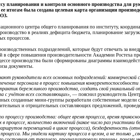
ссу планирования и контроля основного производства для ру
 ее итогам была создана целевая карта организации произв
ОЗ.
ционного центра общего планирования по институту, координа
роизводство в реалиях дефицита бюджета, планирование загруз
ых процессов.
производственных подразделений, которые будут отвечать за вне
й в сфере повышения производительности Академии Ростеха про
цессе производства были сформированы диаграммы взаимодейств
лиза документы.
ают руководители всех основных подразделений: коммерческой 
овлечение персонала в процесс повышения конкурентоспособност
 практик бережливого производства, создать свой уникальный 
а с учётом всех составляющих»,
— пояснил руководитель Центр
ных созданные мини-группы разработали собственные модели со
ительных и отрицательных составляющих предложений, проведе
о процессу производства: общее время процесса, время прикосн
 в процессе, количество включений (какое число раз участники 
аршрутов перемещений в цикле процесса), бездефектность (от
 процесса. Мы увидели картину процесса в целом, а не только 
о состояния от текущего, проанализировали причины, почему мо