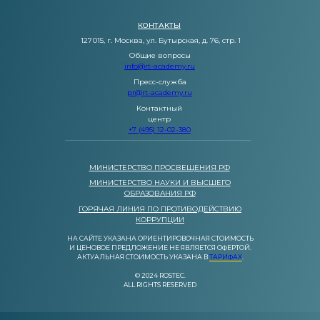
КОНТАКТЫ
127 015, г. Москва, ул. Бутырская, д. 76, стр. 1
Общие вопросы
info@rt-academy.ru
Пресс-служба
pr@rt-academy.ru
Контактный
центр
+7 (495) 12-02-380
МИНИСТЕРСТВО ПРОСВЕЩЕНИЯ РФ
МИНИСТЕРСТВО НАУКИ И ВЫСШЕГО
ОБРАЗОВАНИЯ РФ
ГОРЯЧАЯ ЛИНИЯ ПО ПРОТИВОДЕЙСТВИЮ
КОРРУПЦИИ
НА САЙТЕ УКАЗАНА ОРИЕНТИРОВОЧНАЯ СТОИМОСТЬ
И ЦЕНОВОЕ ПРЕДЛОЖЕНИЕ НЕ ЯВЛЯЕТСЯ ОФЕРТОЙ.
АКТУАЛЬНАЯ СТОИМОСТЬ УКАЗАНА В
ТАРИФАХ
.
© 2024 ROSTEC.
ALL RIGHTS RESERVED