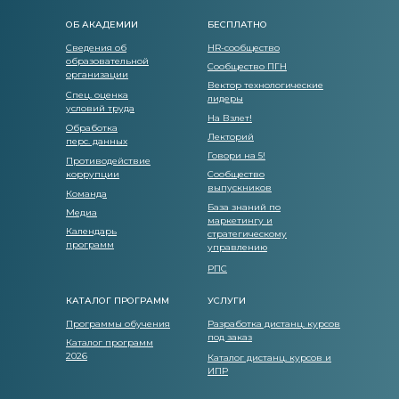
ОБ АКАДЕМИИ
БЕСПЛАТНО
Сведения об
HR-сообщество
образовательной
Сообщество ПГН
организации
Вектор технологические
Спец. оценка
лидеры
условий труда
На Взлет!
Обработка
Лекторий
перс. данных
Говори на 5!
Противодействие
коррупции
Сообщество
выпускников
Команда
База знаний по
Медиа
маркетингу и
Календарь
стратегическому
программ
управлению
РПС
КАТАЛОГ ПРОГРАММ
УСЛУГИ
Программы обучения
Разработка дистанц. курсов
под заказ
Каталог программ
2026
Каталог дистанц. курсов и
ИПР