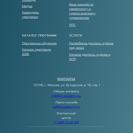
База знаний по
Медиа
маркетингу и
Календарь
стратегическому
программ
управлению
РПС
КАТАЛОГ ПРОГРАММ
УСЛУГИ
Программы обучения
Разработка дистанц. курсов
под заказ
Каталог программ
2026
Каталог дистанц. курсов и
ИПР
КОНТАКТЫ
127 015, г. Москва, ул. Бутырская, д. 76, стр. 1
Общие вопросы
info@rt-academy.ru
Пресс-служба
pr@rt-academy.ru
Контактный
центр
+7 (495) 12-02-380