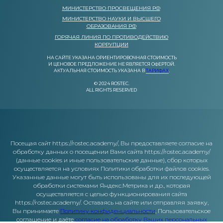
МИНИСТЕРСТВО ПРОСВЕЩЕНИЯ РФ
МИНИСТЕРСТВО НАУКИ И ВЫСШЕГО
ОБРАЗОВАНИЯ РФ
ГОРЯЧАЯ ЛИНИЯ ПО ПРОТИВОДЕЙСТВИЮ
КОРРУПЦИИ
НА САЙТЕ УКАЗАНА ОРИЕНТИРОВОЧНАЯ СТОИМОСТЬ
И ЦЕНОВОЕ ПРЕДЛОЖЕНИЕ НЕ ЯВЛЯЕТСЯ ОФЕРТОЙ.
АКТУАЛЬНАЯ СТОИМОСТЬ УКАЗАНА В
ТАРИФАХ
.
© 2024 ROSTEC.
ALL RIGHTS RESERVED
Посещая сайт https://rostec.academy/, Вы предоставляете согласие на
обработку данных о посещении Вами сайта https://rostec.academy/
(данные cookies и иные пользовательские данные), сбор которых
осуществляется на условиях Политики обработки файлов cookies.
Указанные данные могут быть использованы для их последующей
обработки системами Яндекс.Метрика и др., которая
осуществляется с целью функционирования сайта
https://rostec.academy/. Оставаясь на сайте или отправляя заявку,
Вы принимаете
Политику конфиденциальности
, Пользовательское
соглашение и даёте
согласие на обработку Ваших персональных