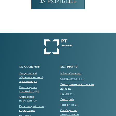
ЗАГРУЗИТЬ ЕЩЁ
ОБ АКАДЕМИИ
БЕСПЛАТНО
Сведения об
HR-сообщество
образовательной
Сообщество ПГН
организации
Вектор технологические
Спец. оценка
лидеры
условий труда
На Взлет!
Обработка
Лекторий
перс. данных
Говори на 5!
Противодействие
коррупции
Сообщество
выпускников
Команда