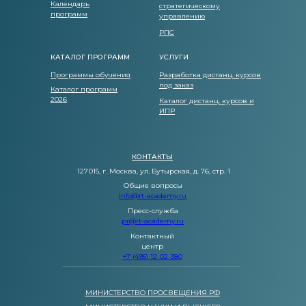
Календарь
стратегическому
программ
управлению
РПС
КАТАЛОГ ПРОГРАММ
УСЛУГИ
Программы обучения
Разработка дистанц. курсов
под заказ
Каталог программ
2026
Каталог дистанц. курсов и
ИПР
КОНТАКТЫ
127 015, г. Москва, ул. Бутырская, д. 76, стр. 1
Общие вопросы
info@rt-academy.ru
Пресс-служба
pr@rt-academy.ru
Контактный
центр
+7 (495) 12-02-380
МИНИСТЕРСТВО ПРОСВЕЩЕНИЯ РФ