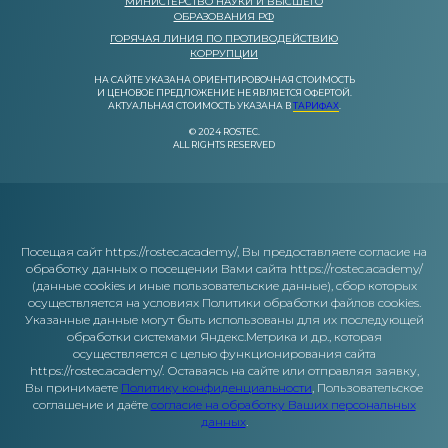
МИНИСТЕРСТВО НАУКИ И ВЫСШЕГО
ОБРАЗОВАНИЯ РФ
ГОРЯЧАЯ ЛИНИЯ ПО ПРОТИВОДЕЙСТВИЮ
КОРРУПЦИИ
НА САЙТЕ УКАЗАНА ОРИЕНТИРОВОЧНАЯ СТОИМОСТЬ
И ЦЕНОВОЕ ПРЕДЛОЖЕНИЕ НЕ ЯВЛЯЕТСЯ ОФЕРТОЙ.
АКТУАЛЬНАЯ СТОИМОСТЬ УКАЗАНА В
ТАРИФАХ
.
© 2024 ROSTEC.
ALL RIGHTS RESERVED
Посещая сайт https://rostec.academy/, Вы предоставляете согласие на
обработку данных о посещении Вами сайта https://rostec.academy/
(данные cookies и иные пользовательские данные), сбор которых
осуществляется на условиях Политики обработки файлов cookies.
Указанные данные могут быть использованы для их последующей
обработки системами Яндекс.Метрика и др., которая
осуществляется с целью функционирования сайта
https://rostec.academy/. Оставаясь на сайте или отправляя заявку,
Вы принимаете
Политику конфиденциальности
, Пользовательское
соглашение и даёте
согласие на обработку Ваших персональных
данных
.