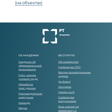
(на объектах)
ОБ АКАДЕМИИ
БЕСПЛАТНО
Сведения об
HR-сообщество
образовательной
Сообщество ПГН
организации
Вектор технологические
Спец. оценка
лидеры
условий труда
На Взлет!
Обработка
Лекторий
перс. данных
Говори на 5!
Противодействие
коррупции
Сообщество
выпускников
Команда
База знаний по
Медиа
маркетингу и