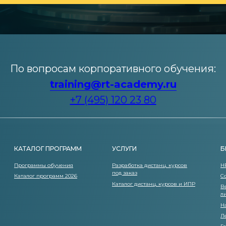
По вопросам корпоративного обучения:
training@rt-academy.ru
+7 (495) 120 23 80
КАТАЛОГ ПРОГРАММ
УСЛУГИ
Б
Программы обучения
Разработка дистанц. курсов
H
под заказ
Каталог программ 2026
С
Каталог дистанц. курсов и ИПР
В
л
Н
Л