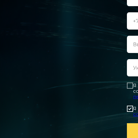
Я
с
п
Я
с