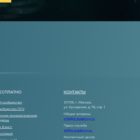
ЕСПЛАТНО
КОНТАКТЫ
R-сообщество
127 015, г. Москва,
ул. Бутырская, д. 76, стр. 1
ообщество ПГН
Общие вопросы
ектор технологические
info@rt-academy.ru
идеры
Пресс-служба
а Взлет!
pr@rt-academy.ru
екторий
Контактный центр