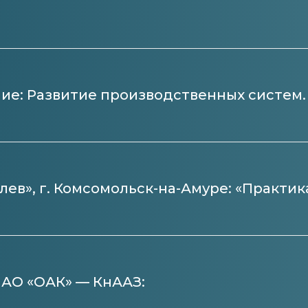
ние: Развитие производственных систем.
лев», г. Комсомольск-на-Амуре: «Практи
ПАО «ОАК» — КнААЗ: