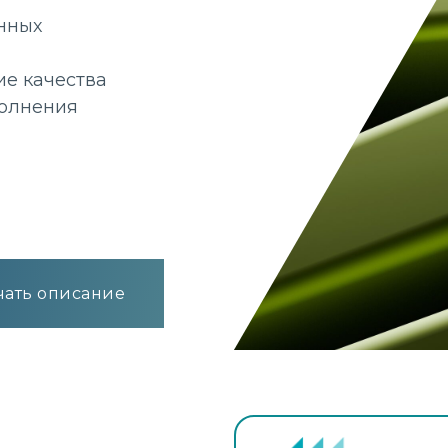
нных
ие качества
полнения
чать описание