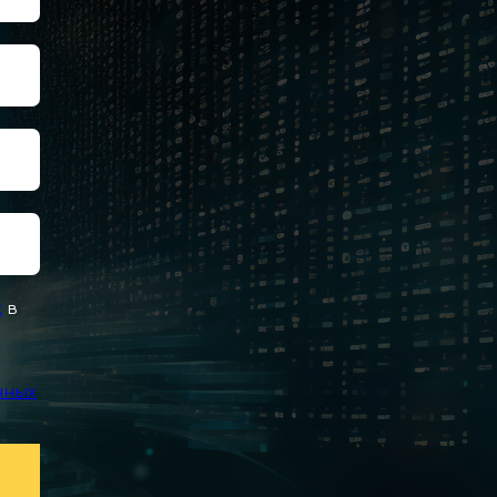
х
в
нных