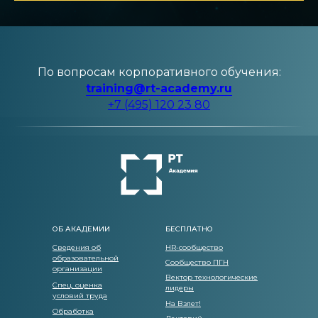
По вопросам корпоративного обучения:
training@rt-academy.ru
+7 (495) 120 23 80
ОБ АКАДЕМИИ
БЕСПЛАТНО
Сведения об
HR-сообщество
образовательной
Сообщество ПГН
организации
Вектор технологические
Спец. оценка
лидеры
условий труда
На Взлет!
Обработка