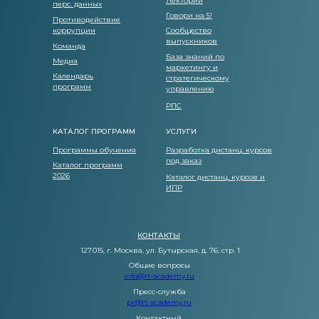
Лекторий
перс. данных
Говори на 5!
Противодействие
коррупции
Сообщество
выпускников
Команда
База знаний по
Медиа
маркетингу и
Календарь
стратегическому
программ
управлению
РПС
КАТАЛОГ ПРОГРАММ
УСЛУГИ
Программы обучения
Разработка дистанц. курсов
под заказ
Каталог программ
2026
Каталог дистанц. курсов и
ИПР
КОНТАКТЫ
127 015, г. Москва, ул. Бутырская, д. 76, стр. 1
Общие вопросы
info@rt-academy.ru
Пресс-служба
pr@rt-academy.ru
Контактный