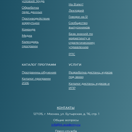
условий труда
На Взлет!
Обработка
Лекторий
перс. данных
Говори на 5!
Противодействие
коррупции
Сообщество
выпускников
Команда
База знаний по
Медиа
маркетингу и
Календарь
стратегическому
программ
управлению
РПС
КАТАЛОГ ПРОГРАММ
УСЛУГИ
Программы обучения
Разработка дистанц. курсов
под заказ
Каталог программ
2026
Каталог дистанц. курсов и
ИПР
КОНТАКТЫ
127 015, г. Москва, ул. Бутырская, д. 76, стр. 1
Общие вопросы
info@rt-academy.ru
Пресс-служба